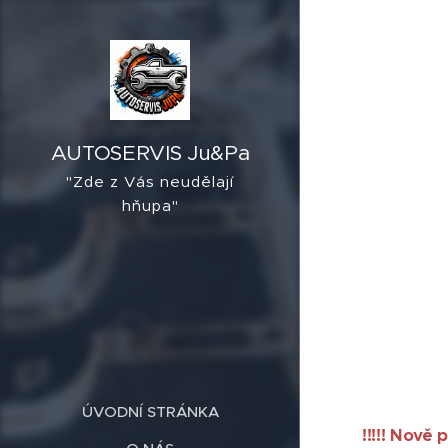
AUTOSERVIS Ju&Pa
"Zde z Vás neudělají
hňupa"
ÚVODNÍ STRÁNKA
!!!!! Nově 