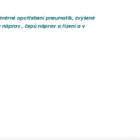
měrné opotřebení pneumatik, zvýšené
náprav , čepů náprav a řízení a v