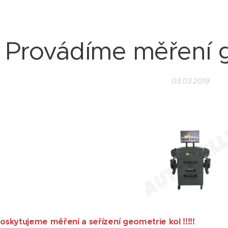
Provádíme měření g
03.03.2019
poskytujeme měření a seřízení geometrie kol !!!!!