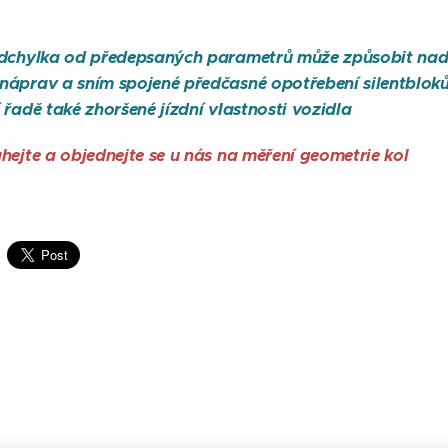
odchylka od předepsaných parametrů může způsobit nad
áprav a sním spojené předčasné opotřebení silentbloků 
 řadě také zhoršené jízdní vlastnosti vozidla
hejte a objednejte se u nás na měření geometrie kol