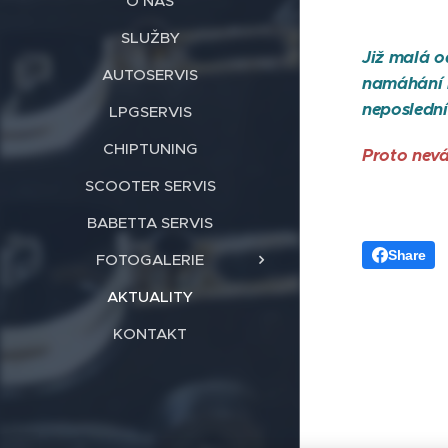
O NÁS
SLUŽBY
Již malá 
AUTOSERVIS
namáhání n
neposlední
LPGSERVIS
CHIPTUNING
Proto nevá
SCOOTER SERVIS
BABETTA SERVIS
Share
FOTOGALERIE
AKTUALITY
KONTAKT