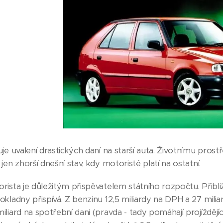
je uvalení drastických daní na starší auta. Životnímu pro
jen zhorší dnešní stav, kdy motoristé platí na ostatní.
ista je důležitým přispěvatelem státního rozpočtu. Přibliž
kladny přispívá. Z benzinu 12,5 miliardy na DPH a 27 miliar
liard na spotřební dani (pravda - tady pomáhají projíždějíc