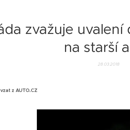
áda zvažuje uvalení 
na starší a
28.03.2018
evzat z AUTO.CZ