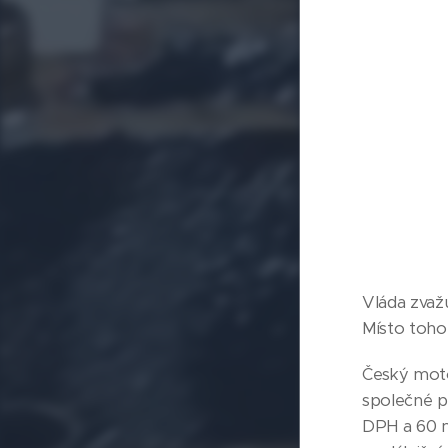
Vláda zvažu
Místo toho 
Český motor
společné po
DPH a 60 mi