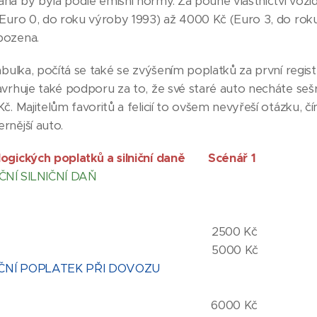
ná by byla podle emisní normy. Za pouhé vlastnictví vozi
(Euro 0, do roku výroby 1993) až 4000 Kč (Euro 3, do roku
bozena.
abulka, počítá se také se zvýšením poplatků za první regis
avrhuje také podporu za to, že své staré auto necháte seš
č. Majitelům favoritů a felicií to ovšem nevyřeší otázku, čím 
rnější auto.
ologických poplatků a silniční daně Scénář
NÍ SILNIČNÍ DAŇ
uro 3 4000
uro 2 8000
o 1 2500 Kč 10 0
o 0 5000 Kč 16 0
ČNÍ POPLATEK PŘI DOVOZU
uro 3 9000
o 2 6000 Kč 16 0