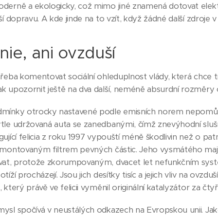
derně a ekologicky, což mimo jiné znamená dotovat elekt
ší dopravu. A kde jinde na to vzít, když žádné další zdroje
nie, ani ovzduší
řeba komentovat sociální ohleduplnost vlády, která chce tre
k upozornit ještě na dva další, neméně absurdní rozměry c
mínky otrocky nastavené podle emisních norem nepomůžou
le udržovaná auta se zanedbanými, čímž znevýhodní slušné l
ující felicia z roku 1997 vypouští méně škodlivin než o pat
ymontovaným filtrem pevných částic. Jeho vysmátého maj
vat, protože zkorumpovaným, dvacet let nefunkčním sys
íží procházejí. Jsou jich desítky tisíc a jejich vliv na ovzdu
 který právě ve felicii vyměnil originální katalyzátor za čtyři
ysl spočívá v neustálých odkazech na Evropskou unii. Ja