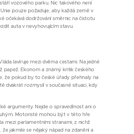
 stáří vozového parku. Nic takového není
 Unie pouze požaduje, aby každá země v
ké očekává dodržování směrnic na čistotu
zdit auta v nevyhovujícím stavu.
 Vláda lavíruje mezi dvěma cestami. Na jedné
 než papež. Ekonom a známý kritik českého
, že pokud by to české úřady přehnaly na
istě dvakrát rozmyslí v současné situaci, kdy
gické argumenty. Nejde o spravedlnost ani o
druhým. Motoristé mohou být v této hře
ta mezi parlamentními stranami, z nichž
 že jakmile se nějaký nápad na zdanění a