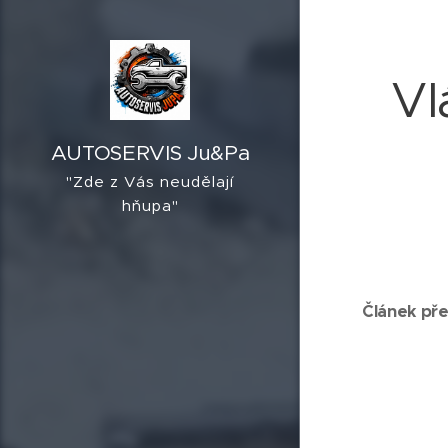
Vl
AUTOSERVIS Ju&Pa
"Zde z Vás neudělají
hňupa"
Článek př