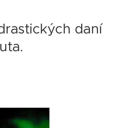
drastických daní
uta.