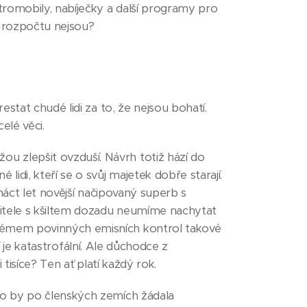
romobily, nabíječky a další programy pro
 v rozpočtu nejsou?
stat chudé lidi za to, že nejsou bohatí.
elé věci.
 zlepšit ovzduší. Návrh totiž hází do
idi, kteří se o svůj majetek dobře starají.
náct let novější načipovaný superb s
itele s kšiltem dozadu neumíme nachytat
témem povinných emisních kontrol takové
ší je katastrofální. Ale důchodce z
 tisíce? Ten ať platí každý rok.
ko by po členských zemích žádala