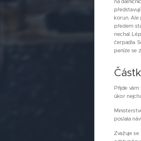
na dálniční
představují
korun. Ale 
předem stan
nechal. Lép
čerpadla. S
peníze se 
Částk
Přijde vám 
úkor nejchu
Ministerstv
poslala ná
Zvažuje se 