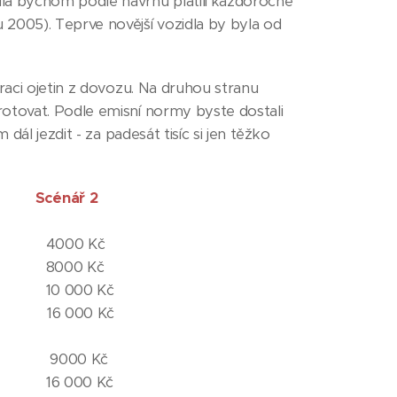
dla bychom podle návrhu platili každoročně
 2005). Teprve novější vozidla by byla od
traci ojetin z dovozu. Na druhou stranu
rotovat. Podle emisní normy byste dostali
dál jezdit - za padesát tisíc si jen těžko
 1 Scénář 2
 Kč
 Kč
00 Kč
00 Kč
 Kč
00 Kč