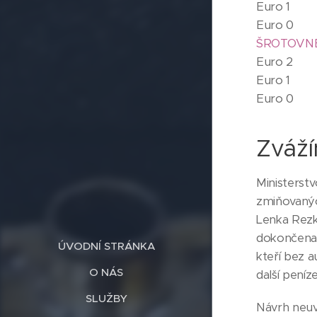
Eur
Eur
ŠROTOVNÉ
Eur
Eur
Eur
Zváž
Ministerstv
zmiňovaných
Lenka Rezk
dokončena. 
ÚVODNÍ STRÁNKA
kteří bez a
O NÁS
další peníze
SLUŽBY
Návrh neuvá