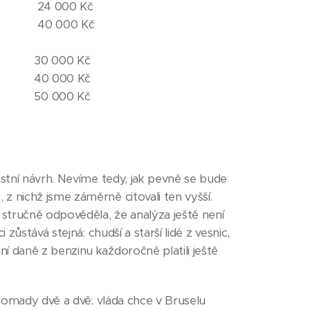
000 Kč
000 Kč
000 Kč
000 Kč
000 Kč
astní návrh. Nevíme tedy, jak pevně se bude
z nichž jsme záměrně citovali ten vyšší.
stručně odpověděla, že analýza ještě není
zůstává stejná: chudší a starší lidé z vesnic,
í daně z benzinu každoročně platili ještě
hromady dvě a dvě: vláda chce v Bruselu