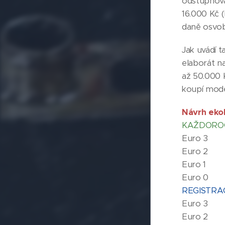
odstupňova
16.000 Kč 
daně osvo
Jak uvádí t
elaborát n
až 50.000 K
koupí mode
Návrh ek
KAŽDOROČ
E
E
Eur
Eur
REGISTRA
E
Eur