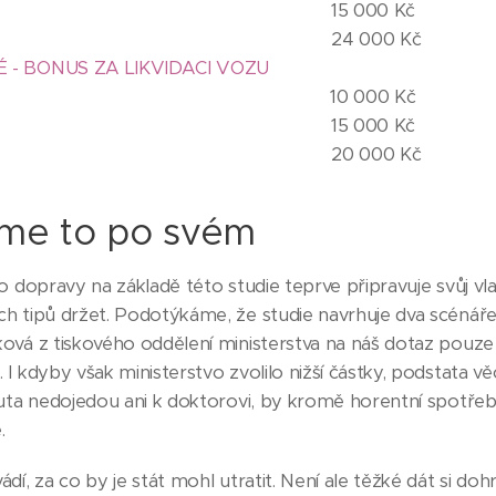
o 1 15 000 Kč 24 
o 0 24 000 Kč 40 
 - BONUS ZA LIKVIDACI VOZU
o 2 10 000 Kč 30 
o 1 15 000 Kč 40 
o 0 20 000 Kč 50 
íme to po svém
o dopravy na základě této studie teprve připravuje svůj vl
 tipů držet. Podotýkáme, že studie navrhuje dva scénáře, 
ová z tiskového oddělení ministerstva na náš dotaz pouze 
I kdyby však ministerstvo zvolilo nižší částky, podstata věci 
uta nedojedou ani k doktorovi, by kromě horentní spotřebn
.
dí, za co by je stát mohl utratit. Není ale těžké dát si do