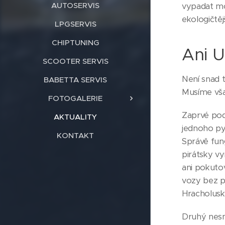
AUTOSERVIS
vypadat mo
ekologičtěj
LPGSERVIS
CHIPTUNING
Ani U
SCOOTER SERVIS
Není snad t
BABETTA SERVIS
Musíme vša
FOTOGALERIE
Zaprvé pod
AKTUALITY
jednoho pyt
KONTAKT
Správě fung
pirátsky v
ani pokuto
vozy bez pot
Hracholusk,
Druhý nesm