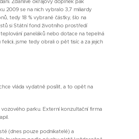
í dani. Zdánlivě okrajový doplněk pak
ku 2009 se na nich vybralo 3,7 miliardy
onů, tedy 18 % vybrané částky, šlo na
tů si Státní fond životního prostředí
 zateplování paneláků nebo dotace na tepelná
icii, jsme tedy obrali o pět tisíc a za jejich
hce vláda vydatně posílit, a to opět na
u vozového parku. Externí konzultační firma
pil.
oristé (dnes pouze podnikatelé) a