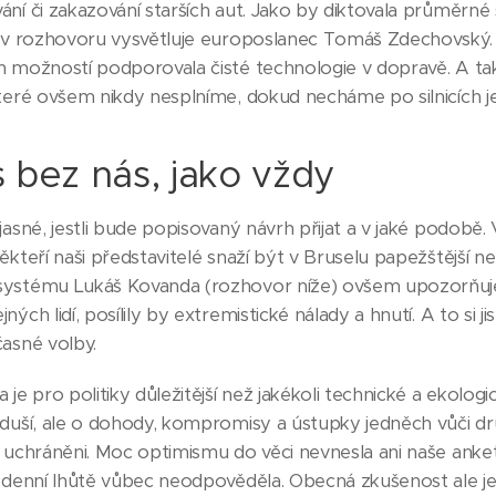
ní či zakazování starších aut. Jako by diktovala průměrné
k v rozhovoru vysvětluje europoslanec Tomáš Zdechovský.
h možností podporovala čisté technologie v dopravě. A ta
teré ovšem nikdy nesplníme, dokud necháme po silnicích je
 bez nás, jako vždy
jasné, jestli bude popisovaný návrh přijat a v jaké podobě.
ěkteří naši představitelé snaží být v Bruselu papežštější
ystému Lukáš Kovanda (rozhovor níže) ovšem upozorňuje
ných lidí, posílily by extremistické nálady a hnutí. A to si j
časné volby.
 je pro politiky důležitější než jakékoli technické a ekolo
zduší, ale o dohody, kompromisy a ústupky jedněch vůči 
i uchráněni. Moc optimismu do věci nevnesla ani naše anke
týdenní lhůtě vůbec neodpověděla. Obecná zkušenost ale je,