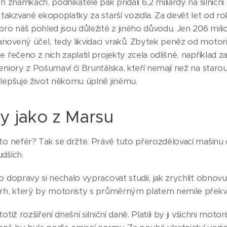
ch známkách, podnikatelé pak přidali 6,2 miliardy na silničn
 takzvané ekopoplatky za starší vozidla. Za devět let od ro
pro náš pohled jsou důležité z jiného důvodu. Jen 206 mili
ovený účel, tedy likvidaci vraků. Zbytek peněz od motoris
e řečeno z nich zaplatil projekty zcela odlišné, například
eniory z Pošumaví či Bruntálska, kteří nemají než na starou fel
zlepšuje život někomu úplně jinému.
y jako z Marsu
to nefér? Tak se držte. Právě tuto přerozdělovací mašinu c
dších.
o dopravy si nechalo vypracovat studii, jak zrychlit obnov
vrh, který by motoristy s průměrným platem nemile překva
totiž rozšíření dnešní silniční daně. Platili by ji všichni mot