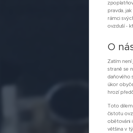
zpoplatňová
pravda, ja
rámci svýc
ovzduší - k
O nás
Zatím není 
straně se n
daňového s
úkor obyčej
hrozí před
Toto dilema
čistotu ov
obětováni 
většina v 