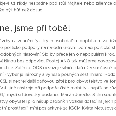
jeví, už nikdy nespadne pod stůl. Majitele nebo zájemce o
e být hůř než dosud.
e, jsme při tobě!
ávrhy na zdanění fyzických osob dalším poplatkem za držení
é politické podpory na národní úrovni. Domácí politické st
odobných hlasování. Šlo by přece jen o nepopulární krok. 
č většinou bez odpovědi. Postoj ANO tak můžeme dovozovat
 nechce. Zatímco ODS odsuzuje silniční daň už v současné 
í - výběr je náročný a vynese pouhých šest miliard. Pod
L si nepřejí další daňovou zátěž pro obyvatelstvo ve form
at i jiné nástroje při podpoře čisté mobility - například 
," myslí si lidovecký poslanec Marián Jurečka. S tím souhlas
stvy obyvatel pro nákup osobních vozidel dotací na jejich
votní prostředí," míní poslankyně za KSČM Květa Matušovsk