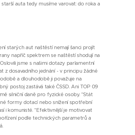
 starší auta tedy musíme varovat: do roka a
 starých aut naštěstí nemají šanci projít
rany napříč spektrem se naštěstí shodují na
Oslovili jsme s našimi dotazy parlamentní
 z dosavadního jednání - v principu žádné
podobě a dlouhodobě ji považuje na
obný postoj zastává také ČSSD. Ani TOP 09
ě silniční daně pro fyzické osoby. "Stát
různé formy dotací nebo snížení spotřební
í i komunisté. "Efektivnější je motivovat
 pořízení podle technických parametrů a
á.