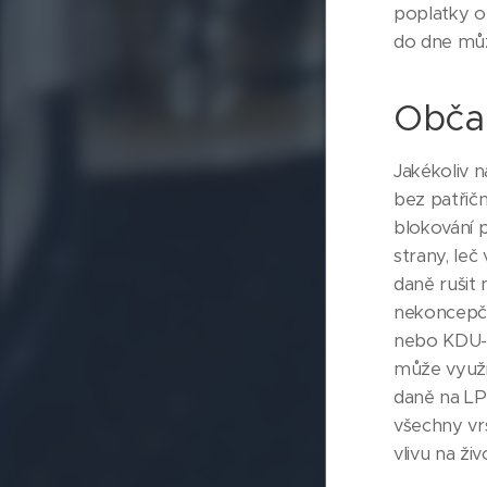
poplatky ob
do dne můž
Občan
Jakékoliv n
bez patřičn
blokování p
strany, le
daně rušit
nekoncepčn
nebo KDU-ČS
může využív
daně na LPG
všechny vr
vlivu na ži